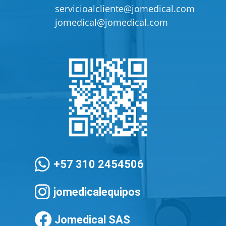
servicioalcliente@jomedical.com
jomedical@jomedical.com

+57 310 2454506

jomedicalequipos

Jomedical SAS