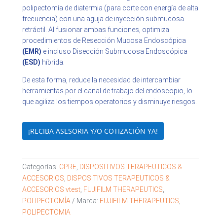
polipectomía de diatermia (para corte con energía de alta
frecuencia) con una aguja de inyección submucosa
retráctil. Al fusionar ambas funciones, optimiza
procedimientos de Resección Mucosa Endoscópica
(EMR)
e incluso Disección Submucosa Endoscópica
(ESD)
híbrida.
De esta forma, reduce la necesidad de intercambiar
herramientas por el canal de trabajo del endoscopio, lo
que agiliza los tiempos operatorios y disminuye riesgos.
¡RECIBA ASESORIA Y/O COTIZACIÓN YA!
Categorías:
CPRE
,
DISPOSITIVOS TERAPEUTICOS &
ACCESORIOS
,
DISPOSITIVOS TERAPEUTICOS &
ACCESORIOS vtest
,
FUJIFILM THERAPEUTICS
,
POLIPECTOMÍA
Marca:
FUJIFILM THERAPEUTICS
,
POLIPECTOMIA