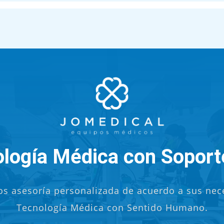
logía Médica con Soport
s asesoría personalizada de acuerdo a sus nec
Tecnología Médica con Sentido Humano.