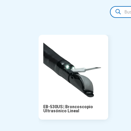
Búsqueda
de
productos
EB-530US | Broncoscopio
Ultrasónico Lineal