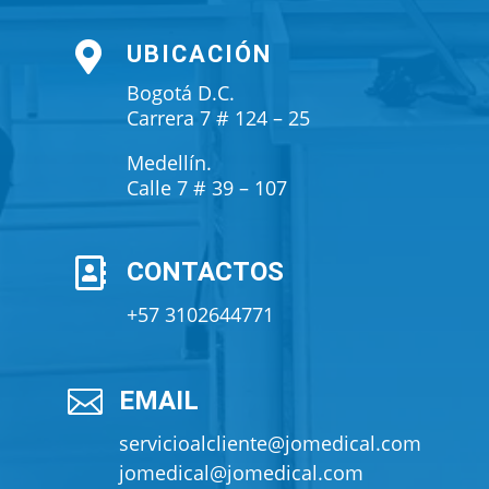

UBICACIÓN
Bogotá D.C.
Carrera 7 # 124 – 25
Medellín.
Calle 7 # 39 – 107

CONTACTOS
+57 3102644771

EMAIL
servicioalcliente@jomedical.com
jomedical@jomedical.com