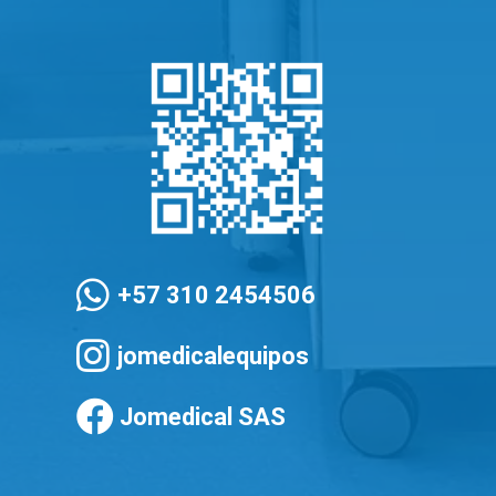

+57 310 2454506

jomedicalequipos

Jomedical SAS