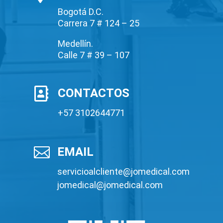
Bogotá D.C.
Carrera 7 # 124 – 25
Medellín.
Calle 7 # 39 – 107

CONTACTOS
+57 3102644771

EMAIL
servicioalcliente@jomedical.com
jomedical@jomedical.com