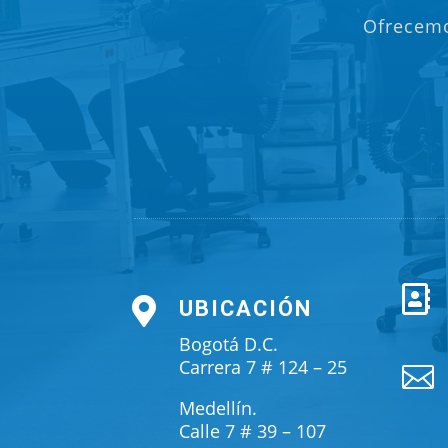
Ofrecemo


UBICACIÓN
Bogotá D.C.
Carrera 7 # 124 – 25

Medellín.
Calle 7 # 39 – 107