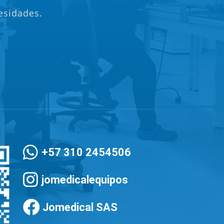
esidades.

+57 310 2454506

jomedicalequipos

Jomedical SAS