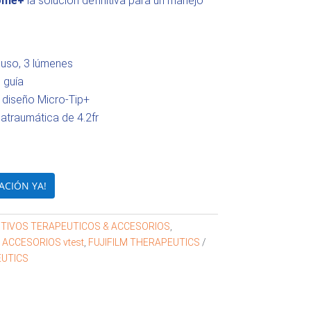
ome+
la solución definitiva para un manejo
 uso, 3 lúmenes
 guía
l diseño Micro-Tip+
 atraumática de 4.2fr
ACIÓN YA!
ITIVOS TERAPEUTICOS & ACCESORIOS
,
 ACCESORIOS vtest
,
FUJIFILM THERAPEUTICS
EUTICS