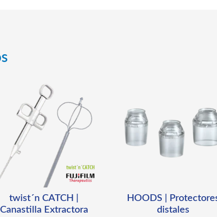
os
twist´n CATCH |
HOODS | Protectore
Canastilla Extractora
distales