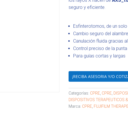
los rayos X hacen de
AXS_t
seguro y eficiente.
Esfinterotomos, de un solo
Cambio seguro del alambre
Canulación fluida gracias a
Control preciso de la punta
Para guías cortas y largas
¡RECIBA ASESORIA Y/O COTIZ
Categorías:
CPRE
,
CPRE
,
DISPOS
DISPOSITIVOS TERAPEUTICOS &
Marca:
CPRE
,
FUJIFILM THERAP