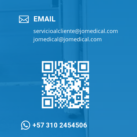

EMAIL
servicioalcliente@jomedical.com
jomedical@jomedical.com

+57 310 2454506