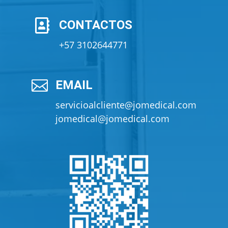

CONTACTOS
+57 3102644771

EMAIL
servicioalcliente@jomedical.com
jomedical@jomedical.com