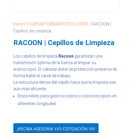
Inicio
/
FUJIFILM THERAPEUTICS
/
CPRE
/ RACOON |
Cepillos de Limpieza
RACOON | Cepillos de Limpieza
Los cepillos de limpieza
Racoon
garantizan una
transmisión óptima de la fuerza al limpiar su
endoscopio. El cabezal distal de protección preserva de
forma fiable el canal de trabajo.
La estructura densa del cepillo hace que la limpieza sea
aún más eficiente.
Disponibles para gastroscopios y colonoscopios en
diferentes longitudes
¡RECIBA ASESORIA Y/O COTIZACIÓN YA!