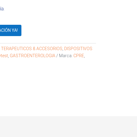
ía.
ACIÓN YA!
S TERAPEUTICOS & ACCESORIOS
,
DISPOSITIVOS
test
,
GASTROENTEROLOGIA
Marca:
CPRE
,