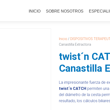
INICIO
SOBRE NOSOTROS
ESPECIAL
Inicio
/
DISPOSITIVOS TERAPEU
Canastilla Extractora
twist´n CAT
Canastilla 
La impresionante fuerza de ex
twist´n CATCH
permiten una 
del diámetro de la cesta perm
resultado, los cálculos bilia