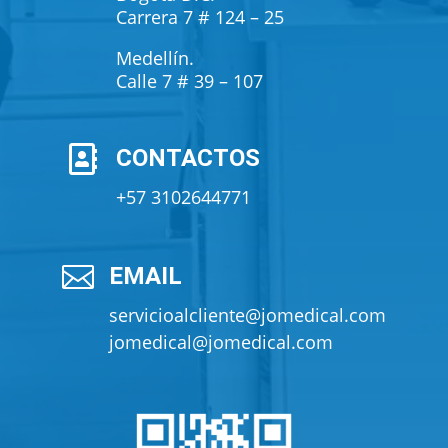
Carrera 7 # 124 – 25
Medellín.
Calle 7 # 39 – 107

CONTACTOS
+57 3102644771

EMAIL
servicioalcliente@jomedical.com
jomedical@jomedical.com