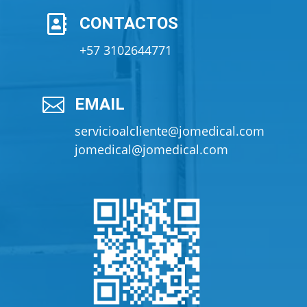

CONTACTOS
+57 3102644771

EMAIL
servicioalcliente@jomedical.com
jomedical@jomedical.com