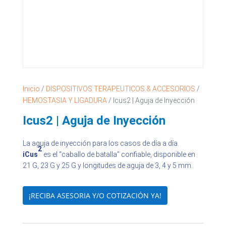
Inicio
/
DISPOSITIVOS TERAPEUTICOS & ACCESORIOS
/
HEMOSTASIA Y LIGADURA
/ Icus2 | Aguja de Inyección
Icus2 | Aguja de Inyección
La aguja de inyección para los casos de día a día.
2
iCus
es el “caballo de batalla” confiable, disponible en
21 G, 23 G y 25 G y longitudes de aguja de 3, 4 y 5 mm.
¡RECIBA ASESORIA Y/O COTIZACIÓN YA!