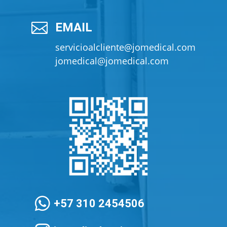

EMAIL
servicioalcliente@jomedical.com
jomedical@jomedical.com

+57 310 2454506