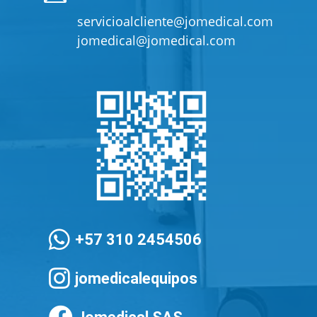
servicioalcliente@jomedical.com
jomedical@jomedical.com

+57 310 2454506

jomedicalequipos
