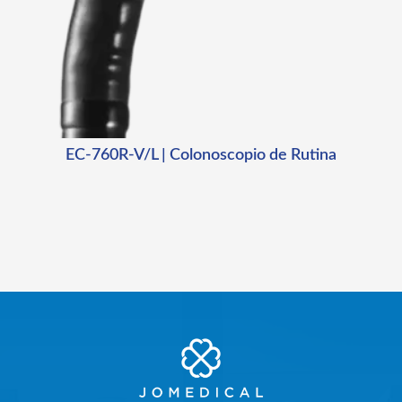
EC-760R-V/L | Colonoscopio de Rutina