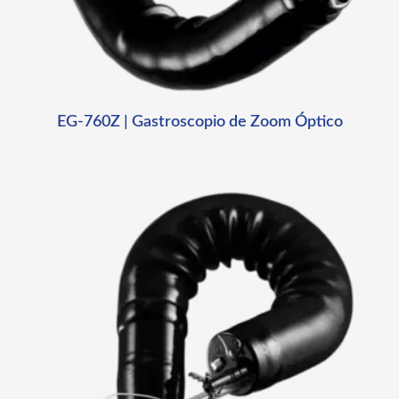
EG-760Z | Gastroscopio de Zoom Óptico