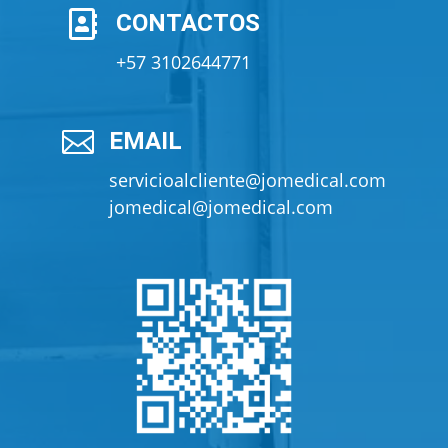

CONTACTOS
+57 3102644771

EMAIL
servicioalcliente@jomedical.com
jomedical@jomedical.com