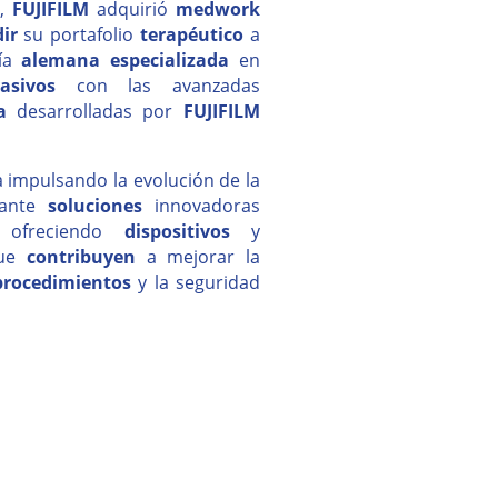
9
,
FUJIFILM
adquirió
medwork
ir
su portafolio
terapéutico
a
ría
alemana
especializada
en
vasivos
con las avanzadas
a
desarrolladas por
FUJIFILM
 impulsando la evolución de la
ante
soluciones
innovadoras
 ofreciendo
dispositivos
y
que
contribuyen
a mejorar la
procedimientos
y la seguridad