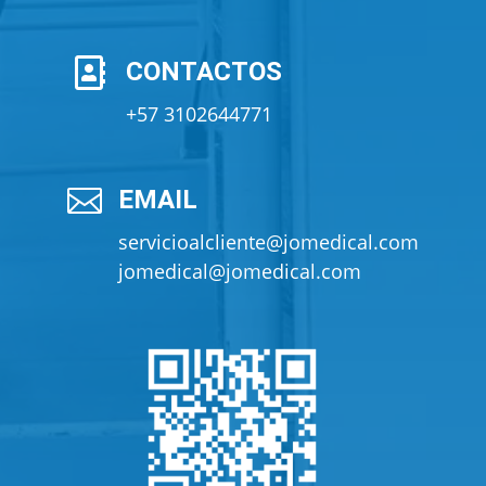

CONTACTOS
+57 3102644771

EMAIL
servicioalcliente@jomedical.com
jomedical@jomedical.com